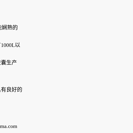
能娴熟的
000L以
胶囊生产
具有良好的
ma.com