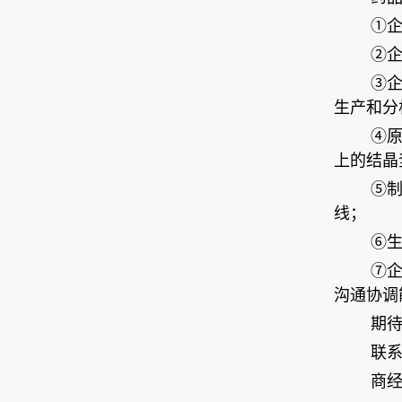
①
②
③企
生产和分
④原
上的结晶
⑤
线；
⑥
⑦
沟通协调
期
联
商经理