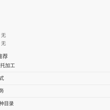
：无
：无
推荐
委托加工
式
务
种目录