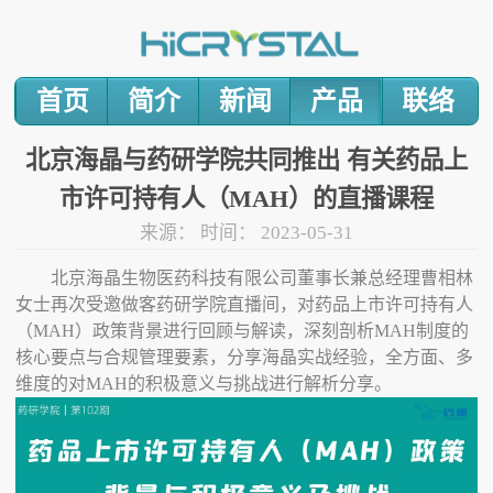
首页
简介
新闻
产品
联络
北京海晶与药研学院共同推出 有关药品上
市许可持有人（MAH）的直播课程
来源：
时间：
2023-05-31
北京海晶生物医药科技有限公司董事长兼总经理曹相林
女士再次受邀做客药研学院直播间，对药品上市许可持有人
（
MAH
）政策背景进行回顾与解读，深刻剖析
MAH
制度的
核心要点与合规管理要素，分享海晶实战经验，全方面、多
维度的对
MAH
的积极意义与挑战
进行解析分享。