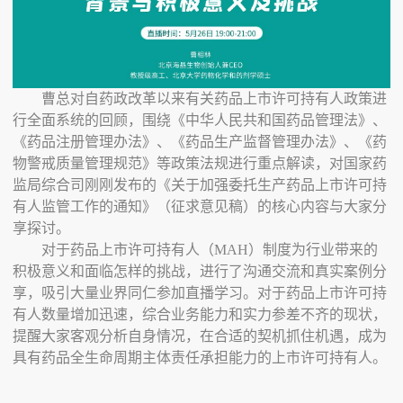
曹总对自药政改革以来有关药品上市许可持有人政策进
行全面系统的回顾，围绕《中华人民共和国药品管理法》、
《药品注册管理办法》、《药品生产监督管理办法》、《药
物警戒质量管理规范》等政策法规进行重点解读，对国家药
监局综合司刚刚发布的《关于加强委托生产药品上市许可持
有人监管工作的通知》（征求意见稿）的核心内容与大家分
享探讨。
对于药品上市许可持有人（
MAH
）
制度
为行业带来的
积极意义和面临怎样的挑战，进行了沟通交流和真实案例分
享，吸引大量业界同仁参加直播学习。对于药品上市许可持
有人数量增加迅速，综合业务能力和实力参差不齐的现状，
提醒大家客观分析自身情况，在合适的契机抓住机遇，成为
具有药品全生命周期主体责任承担能力的上市许可持有人。