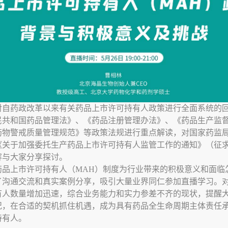
对自药政改革以来有关药品上市许可持有人政策进行全面系统的
民共和国药品管理法》、《药品注册管理办法》、《药品生产监
药物警戒质量管理规范》等政策法规进行重点解读，对国家药监
《关于加强委托生产药品上市许可持有人监管工作的通知》（征
容与大家分享探讨。
药品上市许可持有人（
MAH
）
制度
为行业带来的积极意义和面临
了沟通交流和真实案例分享，吸引大量业界同仁参加直播学习。
有人数量增加迅速，综合业务能力和实力参差不齐的现状，提醒
况，在合适的契机抓住机遇，成为具有药品全生命周期主体责任
持有人。