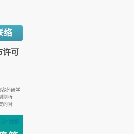
联络
市许可
做客药研学
刻剖析
度的对