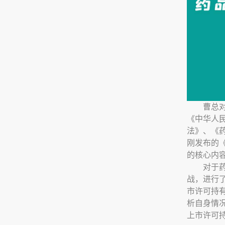
曹总
《中华人
法》、《
刚发布的
的核心内
对于
战，进行
市许可持
析自身情
上市许可